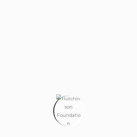
FIREFIGHTING SYSTEM
Magni dolores eos qui ratione voluptatem sequi
nesciunt. Neque porro quisquam est, qui dolorem
ipsum quia dolor sit amet sed quia
CHILDREN'S PLAY AREA
Magni dolores eos qui ratione voluptatem sequi
nesciunt. Neque porro quisquam est, qui dolorem